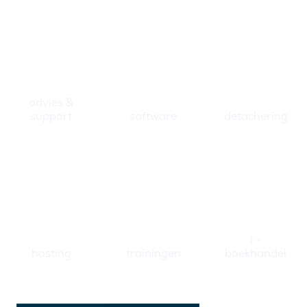
advies &
support
software
detachering
i -
hosting
trainingen
boekhandel