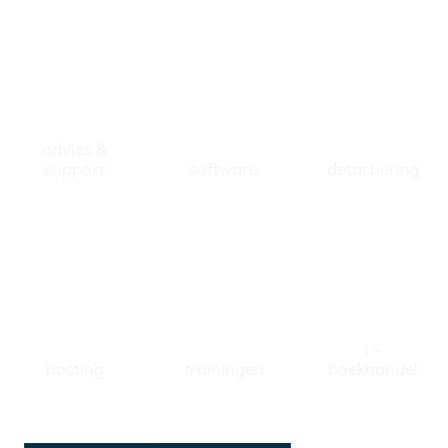
advies &
support
software
detachering
i -
hosting
trainingen
boekhandel