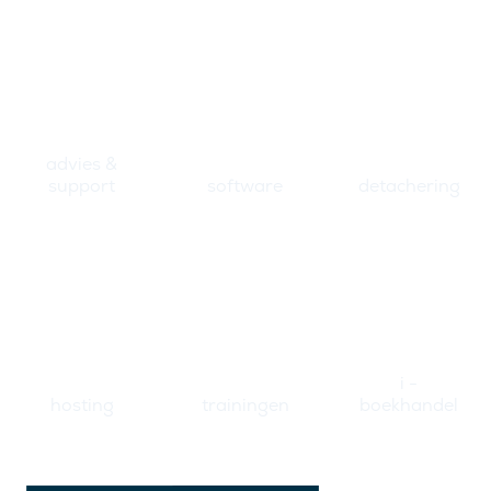
advies &
support
software
detachering
i -
hosting
trainingen
boekhandel